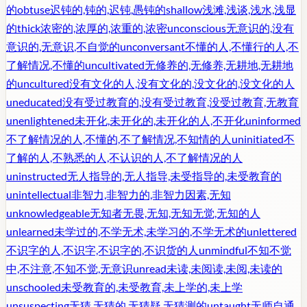
的
obtuse
迟钝的,钝的,迟钝,愚钝的
shallow
浅滩,浅谈,浅水,浅显
的
thick
浓密的,浓厚的,浓重的,浓密
unconscious
无意识的,没有
意识的,无意识,不自觉的
unconversant
不懂的人,不懂行的人,不
了解情况,不懂的
uncultivated
无修养的,无修养,无耕地,无耕地
的
uncultured
没有文化的人,没有文化的,没文化的,没文化的人
uneducated
没有受过教育的,没有受过教育,没受过教育,无教育
unenlightened
未开化,未开化的,未开化的人,不开化
uninformed
不了解情况的人,不懂的,不了解情况,不知情的人
uninitiated
不
了解的人,不熟悉的人,不认识的人,不了解情况的人
uninstructed
无人指导的,无人指导,未受指导的,未受教育的
unintellectual
非智力,非智力的,非智力因素,无知
unknowledgeable
无知者无畏,无知,无知无觉,无知的人
unlearned
未学过的,不学无术,未学习的,不学无术的
unlettered
不识字的人,不识字,不识字的,不识货的人
unmindful
不知不觉
中,不注意,不知不觉,无意识
unread
未读,未阅读,未阅,未读的
unschooled
未受教育的,未受教育,未上学的,未上学
unsuspecting
无猜,无猜的,无猜疑,无猜测的
untaught
无师自通,