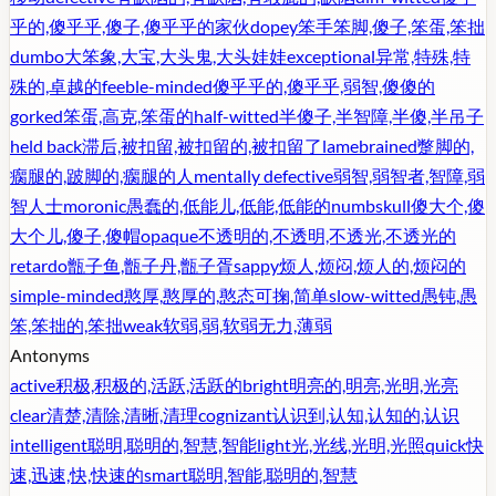
乎的,傻乎乎,傻子,傻乎乎的家伙
dopey
笨手笨脚,傻子,笨蛋,笨拙
dumbo
大笨象,大宝,大头鬼,大头娃娃
exceptional
异常,特殊,特
殊的,卓越的
feeble-minded
傻乎乎的,傻乎乎,弱智,傻傻的
gorked
笨蛋,高克,笨蛋的
half-witted
半傻子,半智障,半傻,半吊子
held back
滞后,被扣留,被扣留的,被扣留了
lamebrained
蹩脚的,
瘸腿的,跛脚的,瘸腿的人
mentally defective
弱智,弱智者,智障,弱
智人士
moronic
愚蠢的,低能儿,低能,低能的
numbskull
傻大个,傻
大个儿,傻子,傻帽
opaque
不透明的,不透明,不透光,不透光的
retardo
甑子鱼,甑子丹,甑子胥
sappy
烦人,烦闷,烦人的,烦闷的
simple-minded
憨厚,憨厚的,憨态可掬,简单
slow-witted
愚钝,愚
笨,笨拙的,笨拙
weak
软弱,弱,软弱无力,薄弱
Antonyms
active
积极,积极的,活跃,活跃的
bright
明亮的,明亮,光明,光亮
clear
清楚,清除,清晰,清理
cognizant
认识到,认知,认知的,认识
intelligent
聪明,聪明的,智慧,智能
light
光,光线,光明,光照
quick
快
速,迅速,快,快速的
smart
聪明,智能,聪明的,智慧