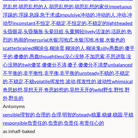
思乱想,胡思乱想的人,胡思乱想的,胡思乱想的家伙
impetuous
浮躁的,浮躁,急躁,急于求成
impulsive
冲动的,冲动的人,冲动,冲
动型
inconstant
不恒定,不稳定,不恒定的,不稳定的
lightheaded
头昏眼花,头昏脑胀,头晕目眩,头重脚轻
lively
活泼的,活跃的,热
烈的,热闹的
mercurial
水银泻地式,水银泻地,水银,水银色的
scatterbrained
糊涂虫,糊涂蛋,糊涂的人,糊涂鬼
silly
愚蠢的,傻乎
乎的,傻傻的,愚蠢
thoughtless
没心没肺,不加思索,不思进取,没
心没肺的
twit
傻笑,傻傻分不清,傻子,傻傻分不清楚
unbalanced
不平衡的,非平衡性,非平衡,非平衡的
unsteady
不稳的,不稳定
的,不稳定,不稳
volatile
挥发性,波动,挥发性的,波动性
whimsical
奇思妙想,异想天开,奇思妙想的,异想天开的
wild
野生,野性,野
外,野生的
Antonyms
sensible
理智的,合理的,合理,明智的
steady
稳重,稳健,稳固,平稳
responsible
负责任的,负责的,负责任,有责任心的
as in
half-baked