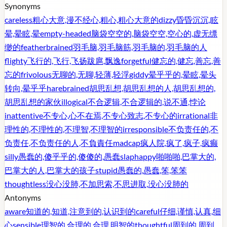
Synonyms
careless
粗心大意,漫不经心,粗心,粗心大意的
dizzy
昏昏沉沉,眩
晕,晕眩,晕
empty-headed
脑袋空空的,脑袋空空,空心的,虚无缥
缈的
featherbrained
羽毛脑,羽毛脑筋,羽毛脑的,羽毛脑的人
flighty
飞行的,飞行,飞扬跋扈,飘逸
forgetful
健忘的,健忘,善忘,善
忘的
frivolous
无聊的,无聊,轻薄,轻浮
giddy
晕乎乎的,晕眩,晕头
转向,晕乎乎
harebrained
胡思乱想,胡思乱想的人,胡思乱想的,
胡思乱想的家伙
illogical
不合逻辑,不合逻辑的,说不通,悖论
inattentive
不专心,心不在焉,不专心致志,不专心的
irrational
非
理性的,不理性的,不理智,不理智的
irresponsible
不负责任的,不
负责任,不负责任的人,不負責任
madcap
疯人院,疯了,疯子,疯癫
silly
愚蠢的,傻乎乎的,傻傻的,愚蠢
slaphappy
啪啪啪,巴掌大的,
巴掌大的人,巴掌大的孩子
stupid
愚蠢的,愚蠢,笨,笨笨
thoughtless
没心没肺,不加思索,不思进取,没心没肺的
Antonyms
aware
知道的,知道,注意到的,认识到的
careful
仔细,谨慎,认真,细
心
sensible
理智的,合理的,合理,明智的
thoughtful
周到的,周到,