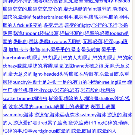
清,神志不清的,谵妄
dizzy
昏昏沉沉,眩晕,晕眩,晕
empty-headed
脑袋空空的,脑袋空空,空心的,虚无缥缈的
faint
微弱的,淡淡的,
晕眩的,晕倒的
featherbrained
羽毛脑,羽毛脑筋,羽毛脑的,羽毛
脑的人
fickle
多变的,多变,无常,善变的
flighty
飞行的,飞行,飞扬
跋扈,飘逸
flippant
轻描淡写,轻描淡写的,轻率的,轻率
foolish
愚
蠢的,愚昧的,愚昧,愚蠢
frivolous
无聊的,无聊,轻薄,轻浮
gaga
嘎
嘎,加加,卡卡,伽伽
giddy
晕乎乎的,晕眩,晕头转向,晕乎乎
harebrained
胡思乱想,胡思乱想的人,胡思乱想的,胡思乱想的家
伙
hazy
朦胧,朦胧的,雾霾,朦朦胧胧
inane
无稽之谈,无聊,无意义
的,毫无意义的
light-headed
头昏脑胀,头昏眼花,头晕目眩,头重
脚轻
punchy
冲劲十足,冲劲十足的,有力的,冲动的
reeling
缫丝,缫
丝厂,缫丝机,缫丝业
rocky
岩石的,岩石,岩石般的,坎坷的
scatterbrained
糊涂虫,糊涂蛋,糊涂的人,糊涂鬼
shallow
浅滩,浅
谈,浅水,浅显的
superficial
表面上的,表面的,表面上,表面
swimming
游泳,游泳馆,游泳运动,饮水
swimmy
游泳,游泳的,游泳
的人,游泳爱好者
tired
累了,疲惫,疲劳,疲倦
trifling
琐碎的,琐碎,
琐碎的事,琐事
vertiginous
眩晕的,眩晕,眩目的,眩晕的人