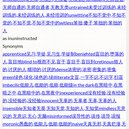
无师自通的,无师自通者,无教无类
untrained
未受过训练的,未经
训练的,未经训练的人,未经培训的
unwitting
不知不觉中,不知不
觉的,不知不觉,不知不觉中的
witless
笨拙,傻子,笨拙的,笨拙的
人
as in
uninstructed
Synonyms
apprenticed
见习,学徒,见习生,学徒制
benighted
盲目的,堕落的
人,盲目地
blind to
视而不见,盲于,盲目于,盲目到
cretinous
烦人
的,讨厌的人,猥琐的,讨厌的
dense
浓密的,浓密,密集的,密集
green
绿色,绿化,绿色的,绿
illiterate
文盲,一字不识,不识字,扫盲
imbecilic
低能儿,低能的,低能,低能级
in the dark
在黑暗中,在黑
暗之中,在黑暗中的,在黑夜中
inexperienced
没有经验,没有经验
的,没经验的,没经验
innocent
无辜的,无辜者,无辜,无辜的人
insensible
无知者无畏,无知无觉,无知的人,无知觉
mindless
无意
识的,无意识,无心,无脑
misinformed
误导性的,误传,误导,误报
moronic
愚蠢的,低能儿,低能,低能的
naive
天真无邪,天真烂漫,天