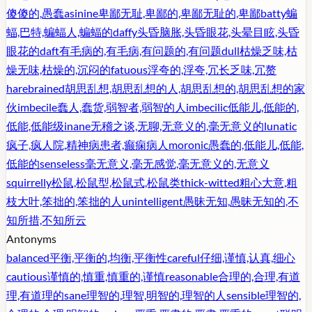
傻傻的,愚蠢
asinine
卑鄙无耻,卑鄙的,卑鄙无耻的,卑鄙
batty
蝙
蝠,巴特,蝙蝠人,蝙蝠的
daffy
头昏脑胀,头昏眼花,头晕目眩,头昏
眼花的
daft
有毛病的,有毛病,有问题的,有问题
dull
枯燥乏味,枯
燥无味,枯燥的,沉闷的
fatuous
浮夸的,浮夸,冗长乏味,冗赘
harebrained
胡思乱想,胡思乱想的人,胡思乱想的,胡思乱想的家
伙
imbecile
蠢人,蠢货,弱智者,弱智的人
imbecilic
低能儿,低能的,
低能,低能级
inane
无稽之谈,无聊,无意义的,毫无意义的
lunatic
疯子,疯人院,精神病患者,癫痫病人
moronic
愚蠢的,低能儿,低能,
低能的
senseless
毫无意义,毫无感觉,毫无意义的,无意义
squirrelly
松鼠,松鼠型,松鼠式,松鼠类
thick-witted
粗心大意,粗
枝大叶,笨拙的,笨拙的人
unintelligent
愚昧无知,愚昧无知的,不
知所措,不知所云
Antonyms
balanced
平衡,平衡的,均衡,平衡性
careful
仔细,谨慎,认真,细心
cautious
谨慎的,慎重,慎重的,谨慎
reasonable
合理的,合理,有道
理,有道理的
sane
理智的,理智,明智的,理智的人
sensible
理智的,