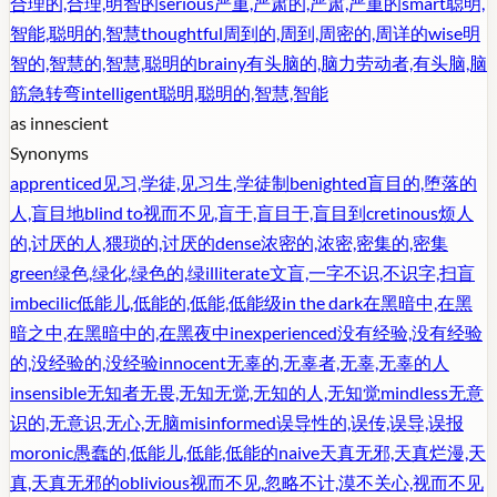
合理的,合理,明智的
serious
严重,严肃的,严肃,严重的
smart
聪明,
智能,聪明的,智慧
thoughtful
周到的,周到,周密的,周详的
wise
明
智的,智慧的,智慧,聪明的
brainy
有头脑的,脑力劳动者,有头脑,脑
筋急转弯
intelligent
聪明,聪明的,智慧,智能
as in
nescient
Synonyms
apprenticed
见习,学徒,见习生,学徒制
benighted
盲目的,堕落的
人,盲目地
blind to
视而不见,盲于,盲目于,盲目到
cretinous
烦人
的,讨厌的人,猥琐的,讨厌的
dense
浓密的,浓密,密集的,密集
green
绿色,绿化,绿色的,绿
illiterate
文盲,一字不识,不识字,扫盲
imbecilic
低能儿,低能的,低能,低能级
in the dark
在黑暗中,在黑
暗之中,在黑暗中的,在黑夜中
inexperienced
没有经验,没有经验
的,没经验的,没经验
innocent
无辜的,无辜者,无辜,无辜的人
insensible
无知者无畏,无知无觉,无知的人,无知觉
mindless
无意
识的,无意识,无心,无脑
misinformed
误导性的,误传,误导,误报
moronic
愚蠢的,低能儿,低能,低能的
naive
天真无邪,天真烂漫,天
真,天真无邪的
oblivious
视而不见,忽略不计,漠不关心,视而不见