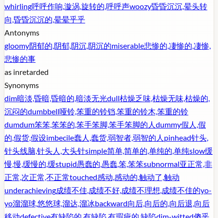
whirling
呼呼作响,漩涡,旋转的,呼呼声
woozy
昏昏沉沉,晕头转
向,昏昏沉沉的,晕晕乎乎
Antonyms
gloomy
阴郁的,阴郁,阴沉,阴沉的
miserable
悲惨的,凄惨的,凄惨,
悲惨的事
as in
retarded
Synonyms
dim
暗淡,昏暗,昏暗的,暗淡无光
dull
枯燥乏味,枯燥无味,枯燥的,
沉闷的
dumbbell
哑铃,笨重的铃铛,笨重的铃木,笨重的铃
dumdum
笨笨,笨笨的,笨手笨脚,笨手笨脚的人
dummy
假人,假
的,假货,假设
imbecile
蠢人,蠢货,弱智者,弱智的人
pinhead
针头,
针头线脑,针头人,大头针
simple
简单,简单的,单纯的,单纯
slow
缓
慢,慢,缓慢的,缓
stupid
愚蠢的,愚蠢,笨,笨笨
subnormal
亚正常,非
正常,次正常,不正常
touched
感动,感动的,触动了,触动
underachieving
成绩不佳,成绩不好,成绩不理想,成绩不佳的
yo-
yo
溜溜球,悠悠球,溜达,溜冰
backward
向后,向后的,向后退,向后
移动
defective
有缺陷的,有缺陷,有瑕疵的,缺陷
dim-witted
傻乎