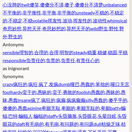
心没肺的
twit
傻笑,傻傻分不清,傻子,傻傻分不清楚
unbalanced
不平衡的,非平衡性,非平衡,非平衡的
unsteady
不稳的,不稳定
的,不稳定,不稳
volatile
挥发性,波动,挥发性的,波动性
whimsical
奇思妙想,异想天开,奇思妙想的,异想天开的
wild
野生,野性,野
外,野生的
Antonyms
sensible
理智的,合理的,合理,明智的
steady
稳重,稳健,稳固,平稳
responsible
负责任的,负责的,负责任,有责任心的
as in
ignorant
Synonyms
crazy
疯狂的,疯狂,疯了,发疯
dumb
哑巴,愚蠢的,笨拙的,哑口无言
foolhardy
蛮干的,愚昧的,蛮干,勇敢的
foolish
愚蠢的,愚昧的,愚
昧,愚蠢
insane
疯了,疯狂的,疯癫,疯疯癫癫
silly
愚蠢的,傻乎乎的,
傻傻的,愚蠢
asinine
卑鄙无耻,卑鄙的,卑鄙无耻的,卑鄙
batty
蝙
蝠,巴特,蝙蝠人,蝙蝠的
daffy
头昏脑胀,头昏眼花,头晕目眩,头昏
眼花的
daft
有毛病的,有毛病,有问题的,有问题
dull
枯燥乏味,枯
燥无味,枯燥的,沉闷的
fatuous
浮夸的,浮夸,冗长乏味,冗赘