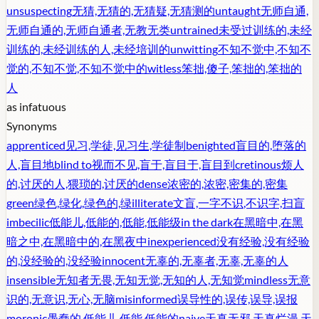
unsuspecting
无猜,无猜的,无猜疑,无猜测的
untaught
无师自通,
无师自通的,无师自通者,无教无类
untrained
未受过训练的,未经
训练的,未经训练的人,未经培训的
unwitting
不知不觉中,不知不
觉的,不知不觉,不知不觉中的
witless
笨拙,傻子,笨拙的,笨拙的
人
as in
fatuous
Synonyms
apprenticed
见习,学徒,见习生,学徒制
benighted
盲目的,堕落的
人,盲目地
blind to
视而不见,盲于,盲目于,盲目到
cretinous
烦人
的,讨厌的人,猥琐的,讨厌的
dense
浓密的,浓密,密集的,密集
green
绿色,绿化,绿色的,绿
illiterate
文盲,一字不识,不识字,扫盲
imbecilic
低能儿,低能的,低能,低能级
in the dark
在黑暗中,在黑
暗之中,在黑暗中的,在黑夜中
inexperienced
没有经验,没有经验
的,没经验的,没经验
innocent
无辜的,无辜者,无辜,无辜的人
insensible
无知者无畏,无知无觉,无知的人,无知觉
mindless
无意
识的,无意识,无心,无脑
misinformed
误导性的,误传,误导,误报
moronic
愚蠢的,低能儿,低能,低能的
naive
天真无邪,天真烂漫,天