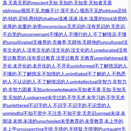
真,天真无邪的
nescient
无知,无知的,无知觉,无知者无畏
oblivious
视而不见,忽略不计,漠不关心,视而不见的
obtuse
迟钝
的,钝的,迟钝,愚钝的
shallow
浅滩,浅谈,浅水,浅显的
thick
浓密的,
浓厚的,浓重的,浓密
unconscious
无意识的,没有意识的,无意识,
不自觉的
unconversant
不懂的人,不懂行的人,不了解情况,不懂
的
uncultivated
无修养的,无修养,无耕地,无耕地的
uncultured
没
有文化的人,没有文化的,没文化的,没文化的人
uneducated
没有
受过教育的,没有受过教育,没受过教育,无教育
unenlightened
未
开化,未开化的,未开化的人,不开化
uninformed
不了解情况的人,
不懂的,不了解情况,不知情的人
uninitiated
不了解的人,不熟悉
的人,不认识的人,不了解情况的人
unintellectual
非智力,非智力
的,非智力因素,无知
unknowledgeable
无知者无畏,无知,无知无
觉,无知的人
unlearned
未学过的,不学无术,未学习的,不学无术
的
unlettered
不识字的人,不识字,不识字的,不识货的人
unmindful
不知不觉中,不注意,不知不觉,无意识
unread
未读,未
阅读,未阅,未读的
unschooled
未受教育的,未受教育,未上学的,
未上学
unsuspecting
无猜,无猜的,无猜疑,无猜测的
untaught
无