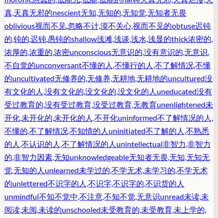
真,天真无邪的
nescient
无知,无知的,无知觉,无知者无畏
oblivious
视而不见,忽略不计,漠不关心,视而不见的
obtuse
迟钝
的,钝的,迟钝,愚钝的
shallow
浅滩,浅谈,浅水,浅显的
thick
浓密的,
浓厚的,浓重的,浓密
unconscious
无意识的,没有意识的,无意识,
不自觉的
unconversant
不懂的人,不懂行的人,不了解情况,不懂
的
uncultivated
无修养的,无修养,无耕地,无耕地的
uncultured
没
有文化的人,没有文化的,没文化的,没文化的人
uneducated
没有
受过教育的,没有受过教育,没受过教育,无教育
unenlightened
未
开化,未开化的,未开化的人,不开化
uninformed
不了解情况的人,
不懂的,不了解情况,不知情的人
uninitiated
不了解的人,不熟悉
的人,不认识的人,不了解情况的人
unintellectual
非智力,非智力
的,非智力因素,无知
unknowledgeable
无知者无畏,无知,无知无
觉,无知的人
unlearned
未学过的,不学无术,未学习的,不学无术
的
unlettered
不识字的人,不识字,不识字的,不识货的人
unmindful
不知不觉中,不注意,不知不觉,无意识
unread
未读,未
阅读,未阅,未读的
unschooled
未受教育的,未受教育,未上学的,