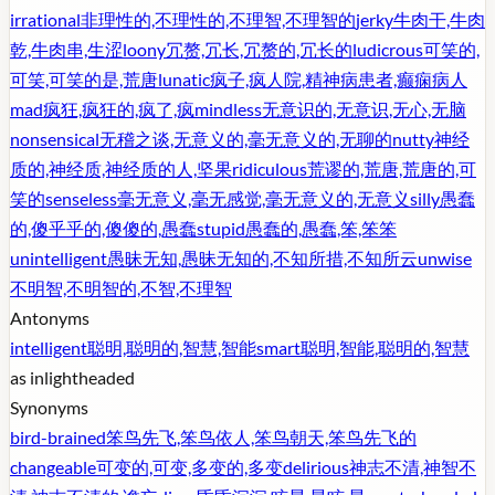
irrational
非理性的,不理性的,不理智,不理智的
jerky
牛肉干,牛肉
乾,牛肉串,生涩
loony
冗赘,冗长,冗赘的,冗长的
ludicrous
可笑的,
可笑,可笑的是,荒唐
lunatic
疯子,疯人院,精神病患者,癫痫病人
mad
疯狂,疯狂的,疯了,疯
mindless
无意识的,无意识,无心,无脑
nonsensical
无稽之谈,无意义的,毫无意义的,无聊的
nutty
神经
质的,神经质,神经质的人,坚果
ridiculous
荒谬的,荒唐,荒唐的,可
笑的
senseless
毫无意义,毫无感觉,毫无意义的,无意义
silly
愚蠢
的,傻乎乎的,傻傻的,愚蠢
stupid
愚蠢的,愚蠢,笨,笨笨
unintelligent
愚昧无知,愚昧无知的,不知所措,不知所云
unwise
不明智,不明智的,不智,不理智
Antonyms
intelligent
聪明,聪明的,智慧,智能
smart
聪明,智能,聪明的,智慧
as in
lightheaded
Synonyms
bird-brained
笨鸟先飞,笨鸟依人,笨鸟朝天,笨鸟先飞的
changeable
可变的,可变,多变的,多变
delirious
神志不清,神智不