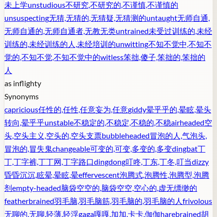
未上学
unstudious
不研究,不研究的,不谨慎,不谨慎的
unsuspecting
无猜,无猜的,无猜疑,无猜测的
untaught
无师自通,
无师自通的,无师自通者,无教无类
untrained
未受过训练的,未经
训练的,未经训练的人,未经培训的
unwitting
不知不觉中,不知不
觉的,不知不觉,不知不觉中的
witless
笨拙,傻子,笨拙的,笨拙的
人
as in
flighty
Synonyms
capricious
任性的,任性,任意妄为,任意
giddy
晕乎乎的,晕眩,晕头
转向,晕乎乎
unstable
不稳定的,不稳定,不稳的,不稳
airheaded
空
头,空头主义,空头的,空头支票
bubbleheaded
冒泡的人,气泡头,
冒泡的,冒失鬼
changeable
可变的,可变,多变的,多变
dingbat
丁
丁,丁字裤,丁丁网,丁字路口
dingdong
叮咚,丁东,丁冬,叮当
dizzy
昏昏沉沉,眩晕,晕眩,晕
effervescent
泡腾式,泡腾性,泡腾型,泡腾
剂
empty-headed
脑袋空空的,脑袋空空,空心的,虚无缥缈的
featherbrained
羽毛脑,羽毛脑筋,羽毛脑的,羽毛脑的人
frivolous
无聊的,无聊,轻薄,轻浮
gaga
嘎嘎,加加,卡卡,伽伽
harebrained
胡