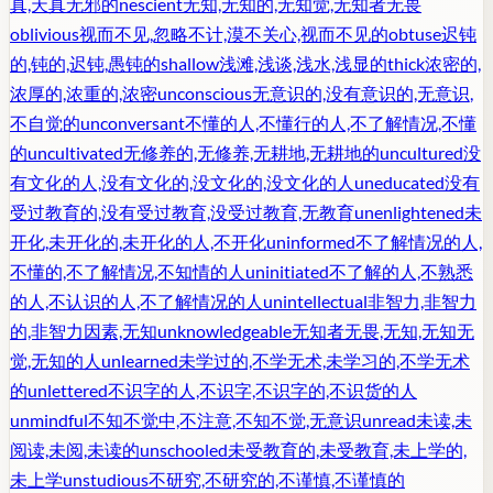
真,天真无邪的
nescient
无知,无知的,无知觉,无知者无畏
oblivious
视而不见,忽略不计,漠不关心,视而不见的
obtuse
迟钝
的,钝的,迟钝,愚钝的
shallow
浅滩,浅谈,浅水,浅显的
thick
浓密的,
浓厚的,浓重的,浓密
unconscious
无意识的,没有意识的,无意识,
不自觉的
unconversant
不懂的人,不懂行的人,不了解情况,不懂
的
uncultivated
无修养的,无修养,无耕地,无耕地的
uncultured
没
有文化的人,没有文化的,没文化的,没文化的人
uneducated
没有
受过教育的,没有受过教育,没受过教育,无教育
unenlightened
未
开化,未开化的,未开化的人,不开化
uninformed
不了解情况的人,
不懂的,不了解情况,不知情的人
uninitiated
不了解的人,不熟悉
的人,不认识的人,不了解情况的人
unintellectual
非智力,非智力
的,非智力因素,无知
unknowledgeable
无知者无畏,无知,无知无
觉,无知的人
unlearned
未学过的,不学无术,未学习的,不学无术
的
unlettered
不识字的人,不识字,不识字的,不识货的人
unmindful
不知不觉中,不注意,不知不觉,无意识
unread
未读,未
阅读,未阅,未读的
unschooled
未受教育的,未受教育,未上学的,
未上学
unstudious
不研究,不研究的,不谨慎,不谨慎的