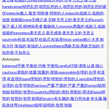
harebrained
胡思乱想,胡思乱想的人,胡思乱想的,胡思乱想的家
伙
imbecile
蠢人,蠢货,弱智者,弱智的人
imbecilic
低能儿,低能的,
低能,低能级
inane
无稽之谈,无聊,无意义的,毫无意义的
lunatic
疯子,疯人院,精神病患者,癫痫病人
moronic
愚蠢的,低能儿,低能,
低能的
senseless
毫无意义,毫无感觉,毫无意义的,无意义
squirrelly
松鼠,松鼠型,松鼠式,松鼠类
thick-witted
粗心大意,粗
枝大叶,笨拙的,笨拙的人
unintelligent
愚昧无知,愚昧无知的,不
知所措,不知所云
Antonyms
balanced
平衡,平衡的,均衡,平衡性
careful
仔细,谨慎,认真,细心
cautious
谨慎的,慎重,慎重的,谨慎
reasonable
合理的,合理,有道
理,有道理的
sane
理智的,理智,明智的,理智的人
sensible
理智的,
合理的,合理,明智的
serious
严重,严肃的,严肃,严重的
smart
聪明,
智能,聪明的,智慧
thoughtful
周到的,周到,周密的,周详的
wise
明
智的,智慧的,智慧,聪明的
brainy
有头脑的,脑力劳动者,有头脑,脑
筋急转弯
intelligent
聪明,聪明的,智慧,智能