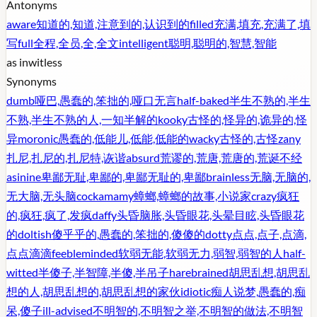
Antonyms
aware
知道的,知道,注意到的,认识到的
filled
充满,填充,充满了,填
写
full
全程,全员,全,全文
intelligent
聪明,聪明的,智慧,智能
as in
witless
Synonyms
dumb
哑巴,愚蠢的,笨拙的,哑口无言
half-baked
半生不熟的,半生
不熟,半生不熟的人,一知半解的
kooky
古怪的,怪异的,诡异的,怪
异
moronic
愚蠢的,低能儿,低能,低能的
wacky
古怪的,古怪
zany
扎尼,扎尼的,扎尼特,诙谐
absurd
荒谬的,荒唐,荒唐的,荒诞不经
asinine
卑鄙无耻,卑鄙的,卑鄙无耻的,卑鄙
brainless
无脑,无脑的,
无大脑,无头脑
cockamamy
蟑螂,蟑螂的故事,小说家
crazy
疯狂
的,疯狂,疯了,发疯
daffy
头昏脑胀,头昏眼花,头晕目眩,头昏眼花
的
doltish
傻乎乎的,愚蠢的,笨拙的,傻傻的
dotty
点点,点子,点滴,
点点滴滴
feebleminded
软弱无能,软弱无力,弱智,弱智的人
half-
witted
半傻子,半智障,半傻,半吊子
harebrained
胡思乱想,胡思乱
想的人,胡思乱想的,胡思乱想的家伙
idiotic
痴人说梦,愚蠢的,痴
呆,傻子
ill-advised
不明智的,不明智之举,不明智的做法,不明智