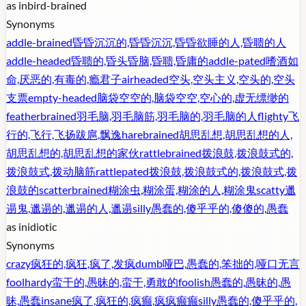
as in
bird-brained
Synonyms
addle-brained
昏昏沉沉的,昏昏沉沉,昏昏欲睡的人,昏聩的人
addle-headed
昏聩的,昏头昏脑,昏聩,昏庸的
addle-pated
嗜酒如
命,厌恶的,有毒的,瘾君子
airheaded
空头,空头主义,空头的,空头
支票
empty-headed
脑袋空空的,脑袋空空,空心的,虚无缥缈的
featherbrained
羽毛脑,羽毛脑筋,羽毛脑的,羽毛脑的人
flighty
飞
行的,飞行,飞扬跋扈,飘逸
harebrained
胡思乱想,胡思乱想的人,
胡思乱想的,胡思乱想的家伙
rattlebrained
拨浪鼓,拨浪鼓式的,
拨浪鼓式,拨动脑筋
rattlepated
拨浪鼓,拨浪鼓式的,拨浪鼓式,拨
浪鼓的
scatterbrained
糊涂虫,糊涂蛋,糊涂的人,糊涂鬼
scatty
邋
遢鬼,邋遢的,邋遢的人,邋遢
silly
愚蠢的,傻乎乎的,傻傻的,愚蠢
as in
idiotic
Synonyms
crazy
疯狂的,疯狂,疯了,发疯
dumb
哑巴,愚蠢的,笨拙的,哑口无言
foolhardy
蛮干的,愚昧的,蛮干,勇敢的
foolish
愚蠢的,愚昧的,愚
昧,愚蠢
insane
疯了,疯狂的,疯癫,疯疯癫癫
silly
愚蠢的,傻乎乎的,