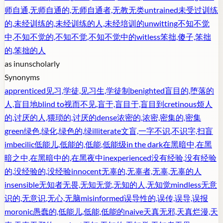
师自通,无师自通的,无师自通者,无教无类
untrained
未受过训练
的,未经训练的,未经训练的人,未经培训的
unwitting
不知不觉
中,不知不觉的,不知不觉,不知不觉中的
witless
笨拙,傻子,笨拙
的,笨拙的人
as in
unscholarly
Synonyms
apprenticed
见习,学徒,见习生,学徒制
benighted
盲目的,堕落的
人,盲目地
blind to
视而不见,盲于,盲目于,盲目到
cretinous
烦人
的,讨厌的人,猥琐的,讨厌的
dense
浓密的,浓密,密集的,密集
green
绿色,绿化,绿色的,绿
illiterate
文盲,一字不识,不识字,扫盲
imbecilic
低能儿,低能的,低能,低能级
in the dark
在黑暗中,在黑
暗之中,在黑暗中的,在黑夜中
inexperienced
没有经验,没有经验
的,没经验的,没经验
innocent
无辜的,无辜者,无辜,无辜的人
insensible
无知者无畏,无知无觉,无知的人,无知觉
mindless
无意
识的,无意识,无心,无脑
misinformed
误导性的,误传,误导,误报
moronic
愚蠢的,低能儿,低能,低能的
naive
天真无邪,天真烂漫,天