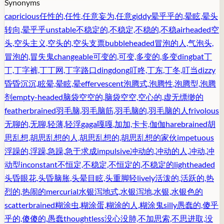
Synonyms
capricious
任性的,任性,任意妄为,任意
giddy
晕乎乎的,晕眩,晕头
转向,晕乎乎
unstable
不稳定的,不稳定,不稳的,不稳
airheaded
空
头,空头主义,空头的,空头支票
bubbleheaded
冒泡的人,气泡头,
冒泡的,冒失鬼
changeable
可变的,可变,多变的,多变
dingbat
丁
丁,丁字裤,丁丁网,丁字路口
dingdong
叮咚,丁东,丁冬,叮当
dizzy
昏昏沉沉,眩晕,晕眩,晕
effervescent
泡腾式,泡腾性,泡腾型,泡腾
剂
empty-headed
脑袋空空的,脑袋空空,空心的,虚无缥缈的
featherbrained
羽毛脑,羽毛脑筋,羽毛脑的,羽毛脑的人
frivolous
无聊的,无聊,轻薄,轻浮
gaga
嘎嘎,加加,卡卡,伽伽
harebrained
胡
思乱想,胡思乱想的人,胡思乱想的,胡思乱想的家伙
impetuous
浮躁的,浮躁,急躁,急于求成
impulsive
冲动的,冲动的人,冲动,冲
动型
inconstant
不恒定,不稳定,不恒定的,不稳定的
lightheaded
头昏眼花,头昏脑胀,头晕目眩,头重脚轻
lively
活泼的,活跃的,热
烈的,热闹的
mercurial
水银泻地式,水银泻地,水银,水银色的
scatterbrained
糊涂虫,糊涂蛋,糊涂的人,糊涂鬼
silly
愚蠢的,傻乎
乎的,傻傻的,愚蠢
thoughtless
没心没肺,不加思索,不思进取,没