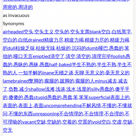
周密的,周详的
as in
vacuous
Synonyms
airheaded
空头,空头主义,空头的,空头支票
blank
空白,白纸黑字,
空白的,白纸
drained
精疲力尽,精疲力竭,精疲力尽的,精疲力竭
的
dull
枯燥乏味,枯燥无味,枯燥的,沉闷的
dumb
哑巴,愚蠢的,笨
拙的,哑口无言
emptied
清空了,清空,清空的,清理完毕
foolish
愚
蠢的,愚昧的,愚昧,愚蠢
half-baked
半生不熟的,半生不熟,半生不
熟的人,一知半解的
inane
无稽之谈,无聊,无意义的,毫无意义的
lamebrained
蹩脚的,瘸腿的,跛脚的,瘸腿的人
minus
减去,减去
了,负数,减少
shallow
浅滩,浅谈,浅水,浅显的
silly
愚蠢的,傻乎乎
的,傻傻的,愚蠢
stupid
愚蠢的,愚蠢,笨,笨笨
superficial
表面上的,
表面的,表面上,表面
uncomprehending
不解风情,不懂的,不懂就
问,不懂的东西
unreasoning
不合情理的,不合情理,不合理的,不
可理喻的
vacant
空缺,空缺的,空着的,空置的
void
空白,空虚,空缺,
空无