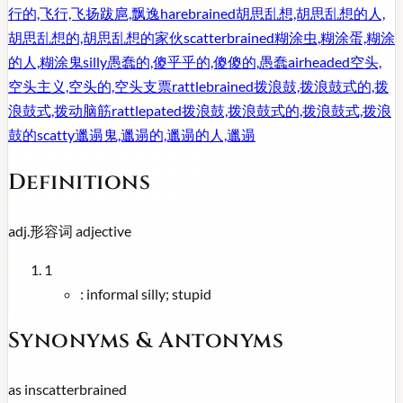
行的,飞行,飞扬跋扈,飘逸
harebrained
胡思乱想,胡思乱想的人,
胡思乱想的,胡思乱想的家伙
scatterbrained
糊涂虫,糊涂蛋,糊涂
的人,糊涂鬼
silly
愚蠢的,傻乎乎的,傻傻的,愚蠢
airheaded
空头,
空头主义,空头的,空头支票
rattlebrained
拨浪鼓,拨浪鼓式的,拨
浪鼓式,拨动脑筋
rattlepated
拨浪鼓,拨浪鼓式的,拨浪鼓式,拨浪
鼓的
scatty
邋遢鬼,邋遢的,邋遢的人,邋遢
Definitions
adj.
形容词
adjective
1
:
informal silly; stupid
Synonyms & Antonyms
as in
scatterbrained