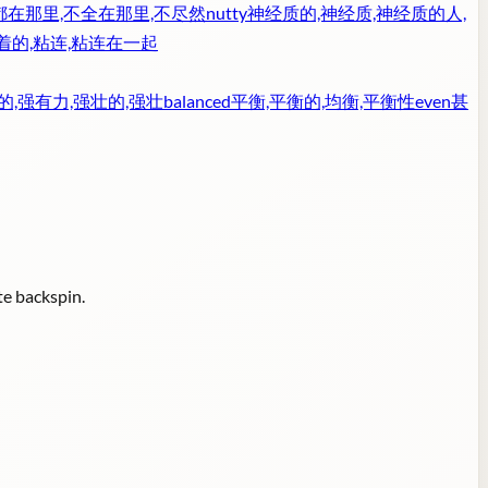
都在那里,不全在那里,不尽然
nutty
神经质的,神经质,神经质的人,
着的,粘连,粘连在一起
的,强有力,强壮的,强壮
balanced
平衡,平衡的,均衡,平衡性
even
甚
e backspin.