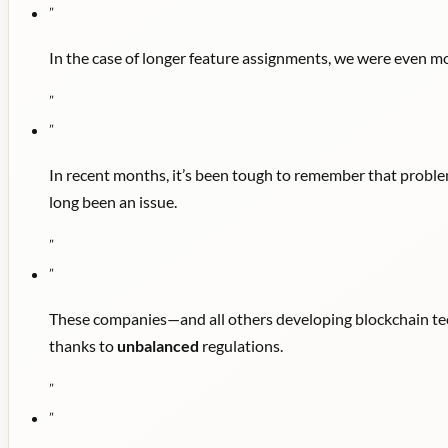
"
In the case of longer feature assignments, we were even m
"
"
In recent months, it’s been tough to remember that probl
long been an issue.
"
"
These companies—and all others developing blockchain tech
thanks to
unbalanced
regulations.
"
"