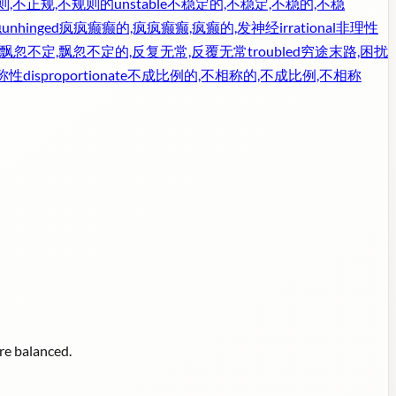
则,不正规,不规则的
unstable
不稳定的,不稳定,不稳的,不稳
稳
unhinged
疯疯癫癫的,疯疯癫癫,疯癫的,发神经
irrational
非理性
飘忽不定,飘忽不定的,反复无常,反覆无常
troubled
穷途末路,困扰
称性
disproportionate
不成比例的,不相称的,不成比例,不相称
re balanced.