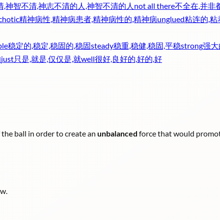
清,神智不清,神志不清的人,神智不清的人
not all there
不全在,并非
chotic
精神病性,精神病患者,精神病性的,精神病
unglued
粘连的,粘
ble
稳定的,稳定,稳固的,稳固
steady
稳重,稳健,稳固,平稳
strong
强大
的
just
只是,就是,仅仅是,就
well
很好,良好的,好的,好
the ball in order to create an
unbalanced
force that would promot
ew.