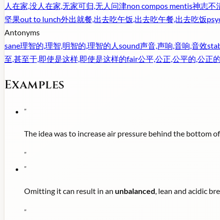
人在家,没人在家,无家可归,无人问津
non compos mentis
神志不
坚果
out to lunch
外出就餐,出去吃午饭,出去吃午餐,出去吃饭
psy
Antonyms
sane
理智的,理智,明智的,理智的人
sound
声音,声响,音响,音效
sta
至,甚至于,即使是这样,即使是这样的
fair
公平,公正,公平的,公正
Examples
"
The idea was to increase air pressure behind the bottom of 
"
"
Omitting it can result in an
unbalanced
, lean and acidic br
"