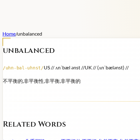
Home
/
unbalanced
unbalanced
US /
/ ʌnˈbæl ənst /
/
UK /
/ (ʌnˈbælənst) /
/
/
uhn-bal-uhnst
/
不平衡的,非平衡性,非平衡,非平衡的
Related Words