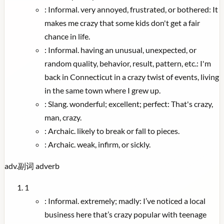
:
Informal. very annoyed, frustrated, or bothered: It
makes me crazy that some kids don't get a fair
chance in life.
:
Informal. having an unusual, unexpected, or
random quality, behavior, result, pattern, etc.: I'm
back in Connecticut in a crazy twist of events, living
in the same town where I grew up.
:
Slang. wonderful; excellent; perfect: That's crazy,
man, crazy.
:
Archaic. likely to break or fall to pieces.
:
Archaic. weak, infirm, or sickly.
adv.
副词
adverb
1
:
Informal. extremely; madly: I’ve noticed a local
business here that’s crazy popular with teenage