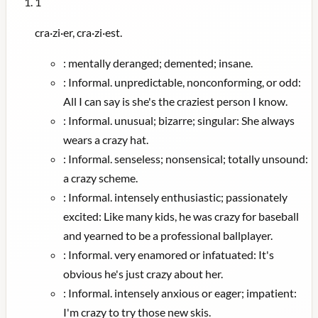
1
cra·zi·er, cra·zi·est.
:
mentally deranged; demented; insane.
:
Informal. unpredictable, nonconforming, or odd:
All I can say is she's the craziest person I know.
:
Informal. unusual; bizarre; singular: She always
wears a crazy hat.
:
Informal. senseless; nonsensical; totally unsound:
a crazy scheme.
:
Informal. intensely enthusiastic; passionately
excited: Like many kids, he was crazy for baseball
and yearned to be a professional ballplayer.
:
Informal. very enamored or infatuated: It's
obvious he's just crazy about her.
:
Informal. intensely anxious or eager; impatient:
I'm crazy to try those new skis.