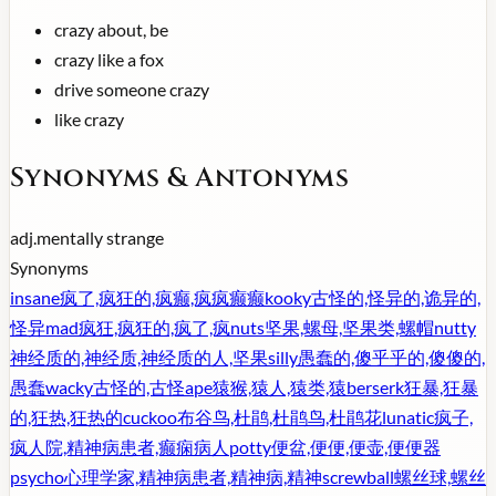
crazy about, be
crazy like a fox
drive someone crazy
like crazy
Synonyms & Antonyms
adj.
mentally strange
Synonyms
insane
疯了,疯狂的,疯癫,疯疯癫癫
kooky
古怪的,怪异的,诡异的,
怪异
mad
疯狂,疯狂的,疯了,疯
nuts
坚果,螺母,坚果类,螺帽
nutty
神经质的,神经质,神经质的人,坚果
silly
愚蠢的,傻乎乎的,傻傻的,
愚蠢
wacky
古怪的,古怪
ape
猿猴,猿人,猿类,猿
berserk
狂暴,狂暴
的,狂热,狂热的
cuckoo
布谷鸟,杜鹃,杜鹃鸟,杜鹃花
lunatic
疯子,
疯人院,精神病患者,癫痫病人
potty
便盆,便便,便壶,便便器
psycho
心理学家,精神病患者,精神病,精神
screwball
螺丝球,螺丝