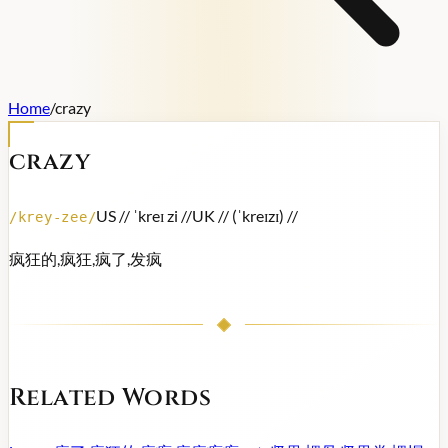
Home
/
crazy
crazy
US /
/ ˈkreɪ zi /
/
UK /
/ (ˈkreɪzɪ) /
/
/
krey-zee
/
疯狂的,疯狂,疯了,发疯
Related Words