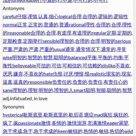
Antonyms
careful
仔细,谨慎,认真,细心
logical
合理,合理的,逻辑的,逻辑性
normal
正常,正常的,普通的,普通
rational
理性,合理的,合理,理性
的
reasonable
合理的,合理,有道理,有道理的
regular
定期,定期的,
定期检查,定期举行
sensible
理智的,合理的,合理,明智的
serious
严重,严肃的,严肃,严重的
usual
通常,通常情况下,通常的,寻常
wise
明智的,智慧的,智慧,聪明的
balanced
平衡,平衡的,均衡,平
衡性
believeable
可信的,可信,可相信的,可信赖的
dislike
不喜欢,
厌恶,嫌弃,不喜欢的
hate
仇恨,讨厌,憎恨,恨
realistic
现实的,现实,
逼真,逼真的
responsible
负责任的,负责的,负责任,有责任心的
sane
理智的,理智,明智的,理智的人
smart
聪明,智能,聪明的,智慧
adj.
infatuated, in love
Synonyms
hysterical
歇斯底里,歇斯底里的,歇后语,癔症
mad
疯狂,疯狂的,
疯了,疯
passionate
激情,多情的,激情澎湃,充满激情
eager
渴望,
急于求成,急于,急于求成的
keen
敏锐的,热情的,敏锐,热切的
wild