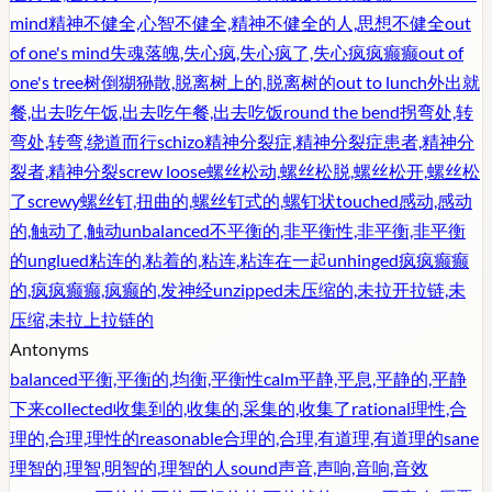
mind
精神不健全,心智不健全,精神不健全的人,思想不健全
out
of one's mind
失魂落魄,失心疯,失心疯了,失心疯疯癫癫
out of
one's tree
树倒猢狲散,脱离树上的,脱离树的
out to lunch
外出就
餐,出去吃午饭,出去吃午餐,出去吃饭
round the bend
拐弯处,转
弯处,转弯,绕道而行
schizo
精神分裂症,精神分裂症患者,精神分
裂者,精神分裂
screw loose
螺丝松动,螺丝松脱,螺丝松开,螺丝松
了
screwy
螺丝钉,扭曲的,螺丝钉式的,螺钉状
touched
感动,感动
的,触动了,触动
unbalanced
不平衡的,非平衡性,非平衡,非平衡
的
unglued
粘连的,粘着的,粘连,粘连在一起
unhinged
疯疯癫癫
的,疯疯癫癫,疯癫的,发神经
unzipped
未压缩的,未拉开拉链,未
压缩,未拉上拉链的
Antonyms
balanced
平衡,平衡的,均衡,平衡性
calm
平静,平息,平静的,平静
下来
collected
收集到的,收集的,采集的,收集了
rational
理性,合
理的,合理,理性的
reasonable
合理的,合理,有道理,有道理的
sane
理智的,理智,明智的,理智的人
sound
声音,声响,音响,音效