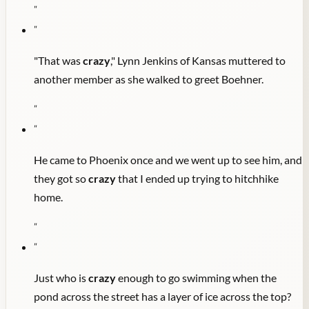
"
"
"That was
crazy
," Lynn Jenkins of Kansas muttered to
another member as she walked to greet Boehner.
"
"
He came to Phoenix once and we went up to see him, and
they got so
crazy
that I ended up trying to hitchhike
home.
"
"
Just who is
crazy
enough to go swimming when the
pond across the street has a layer of ice across the top?