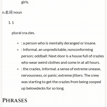
girls.
n.
名词
noun
1
plural cra·zies.
:
a person who is mentally deranged or insane.
:
Informal. an unpredictable, nonconforming
person; oddball: Next door is a house full of crazies
who wear weird clothes and come in at all hours.
:
the crazies, Informal. a sense of extreme unease,
nervousness, or panic; extreme jitters: The crew
was starting to get the crazies from being cooped
up belowdecks for so long.
Phrases