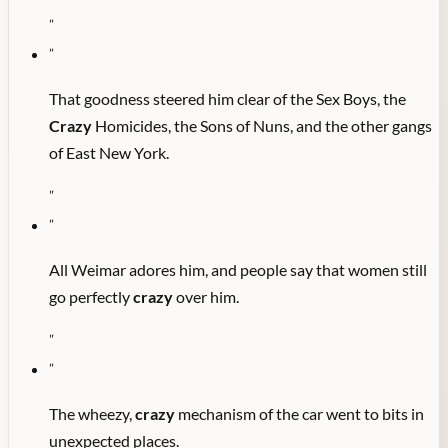
"
"
That goodness steered him clear of the Sex Boys, the
Crazy
Homicides, the Sons of Nuns, and the other gangs
of East New York.
"
"
All Weimar adores him, and people say that women still
go perfectly
crazy
over him.
"
"
The wheezy,
crazy
mechanism of the car went to bits in
unexpected places.