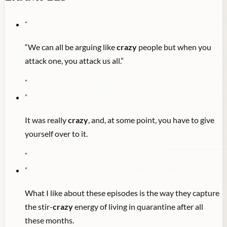
"
“We can all be arguing like
crazy
people but when you
attack one, you attack us all.”
"
"
It was really
crazy
, and, at some point, you have to give
yourself over to it.
"
"
What I like about these episodes is the way they capture
the stir-
crazy
energy of living in quarantine after all
these months.