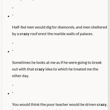
"
"
Half-fed men would dig for diamonds, and men sheltered
by a
crazy
roof erect the marble walls of palaces.
"
"
Sometimes he looks at me as if he were going to break
out with that
crazy
idea to which he treated me the
other day.
"
"
You would think the poor teacher would be driven
crazy
,