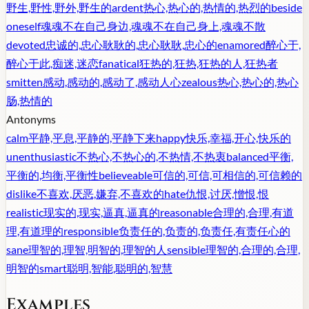
野生,野性,野外,野生的
ardent
热心,热心的,热情的,热烈的
beside
oneself
魂魂不在自己身边,魂魂不在自己身上,魂魂不散
devoted
忠诚的,忠心耿耿的,忠心耿耿,忠心的
enamored
醉心于,
醉心于此,痴迷,迷恋
fanatical
狂热的,狂热,狂热的人,狂热者
smitten
感动,感动的,感动了,感动人心
zealous
热心,热心的,热心
肠,热情的
Antonyms
calm
平静,平息,平静的,平静下来
happy
快乐,幸福,开心,快乐的
unenthusiastic
不热心,不热心的,不热情,不热衷
balanced
平衡,
平衡的,均衡,平衡性
believeable
可信的,可信,可相信的,可信赖的
dislike
不喜欢,厌恶,嫌弃,不喜欢的
hate
仇恨,讨厌,憎恨,恨
realistic
现实的,现实,逼真,逼真的
reasonable
合理的,合理,有道
理,有道理的
responsible
负责任的,负责的,负责任,有责任心的
sane
理智的,理智,明智的,理智的人
sensible
理智的,合理的,合理,
明智的
smart
聪明,智能,聪明的,智慧
Examples