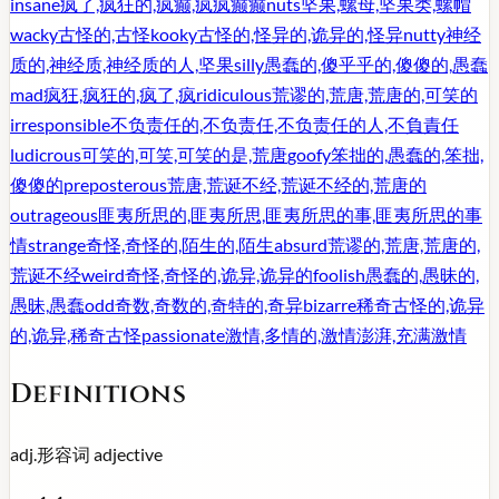
insane
疯了,疯狂的,疯癫,疯疯癫癫
nuts
坚果,螺母,坚果类,螺帽
wacky
古怪的,古怪
kooky
古怪的,怪异的,诡异的,怪异
nutty
神经
质的,神经质,神经质的人,坚果
silly
愚蠢的,傻乎乎的,傻傻的,愚蠢
mad
疯狂,疯狂的,疯了,疯
ridiculous
荒谬的,荒唐,荒唐的,可笑的
irresponsible
不负责任的,不负责任,不负责任的人,不負責任
ludicrous
可笑的,可笑,可笑的是,荒唐
goofy
笨拙的,愚蠢的,笨拙,
傻傻的
preposterous
荒唐,荒诞不经,荒诞不经的,荒唐的
outrageous
匪夷所思的,匪夷所思,匪夷所思的事,匪夷所思的事
情
strange
奇怪,奇怪的,陌生的,陌生
absurd
荒谬的,荒唐,荒唐的,
荒诞不经
weird
奇怪,奇怪的,诡异,诡异的
foolish
愚蠢的,愚昧的,
愚昧,愚蠢
odd
奇数,奇数的,奇特的,奇异
bizarre
稀奇古怪的,诡异
的,诡异,稀奇古怪
passionate
激情,多情的,激情澎湃,充满激情
Definitions
adj.
形容词
adjective