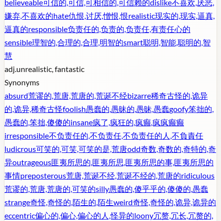
believeable
可信的,可信,可相信的,可信赖的
dislike
不喜欢,厌恶,
嫌弃,不喜欢的
hate
仇恨,讨厌,憎恨,恨
realistic
现实的,现实,逼真,
逼真的
responsible
负责任的,负责的,负责任,有责任心的
sensible
理智的,合理的,合理,明智的
smart
聪明,智能,聪明的,智
慧
adj.
unrealistic, fantastic
Synonyms
absurd
荒谬的,荒唐,荒唐的,荒诞不经
bizarre
稀奇古怪的,诡异
的,诡异,稀奇古怪
foolish
愚蠢的,愚昧的,愚昧,愚蠢
goofy
笨拙的,
愚蠢的,笨拙,傻傻的
insane
疯了,疯狂的,疯癫,疯疯癫癫
irresponsible
不负责任的,不负责任,不负责任的人,不負責任
ludicrous
可笑的,可笑,可笑的是,荒唐
odd
奇数,奇数的,奇特的,奇
异
outrageous
匪夷所思的,匪夷所思,匪夷所思的事,匪夷所思的
事情
preposterous
荒唐,荒诞不经,荒诞不经的,荒唐的
ridiculous
荒谬的,荒唐,荒唐的,可笑的
silly
愚蠢的,傻乎乎的,傻傻的,愚蠢
strange
奇怪,奇怪的,陌生的,陌生
weird
奇怪,奇怪的,诡异,诡异的
eccentric
偏心的,偏心,偏心的人,怪异的
loony
冗赘,冗长,冗赘的,