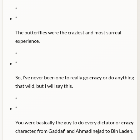
"
"
The butterflies were the craziest and most surreal
experience.
"
"
So, I’ve never been one to really go
crazy
or do anything
that wild, but I will say this.
"
"
You were basically the guy to do every dictator or
crazy
character, from Gaddafi and Ahmadinejad to Bin Laden.