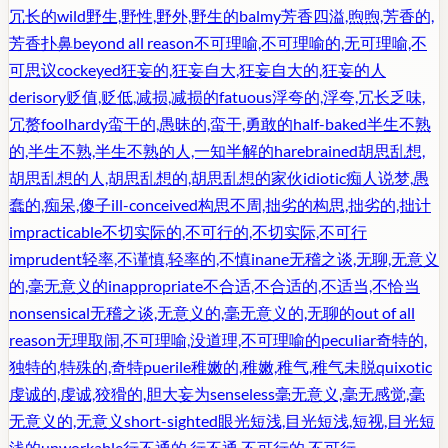
冗长的
wild
野生,野性,野外,野生的
balmy
芳香四溢,煦煦,芳香的,
芳香扑鼻
beyond all reason
不可理喻,不可理喻的,无可理喻,不
可思议
cockeyed
狂妄的,狂妄自大,狂妄自大的,狂妄的人
derisory
贬值,贬低,减损,减损的
fatuous
浮夸的,浮夸,冗长乏味,
冗赘
foolhardy
蛮干的,愚昧的,蛮干,勇敢的
half-baked
半生不熟
的,半生不熟,半生不熟的人,一知半解的
harebrained
胡思乱想,
胡思乱想的人,胡思乱想的,胡思乱想的家伙
idiotic
痴人说梦,愚
蠢的,痴呆,傻子
ill-conceived
构思不周,拙劣的构思,拙劣的,拙计
impracticable
不切实际的,不可行的,不切实际,不可行
imprudent
轻率,不谨慎,轻率的,不慎
inane
无稽之谈,无聊,无意义
的,毫无意义的
inappropriate
不合适,不合适的,不适当,不恰当
nonsensical
无稽之谈,无意义的,毫无意义的,无聊的
out of all
reason
无理取闹,不可理喻,没道理,不可理喻的
peculiar
奇特的,
独特的,特殊的,奇特
puerile
稚嫩的,稚嫩,稚气,稚气未脱
quixotic
虔诚的,虔诚,狡猾的,胆大妄为
senseless
毫无意义,毫无感觉,毫
无意义的,无意义
short-sighted
眼光短浅,目光短浅,短视,目光短
浅的
unworkable
行不通的,行不通,不可行的,不可行