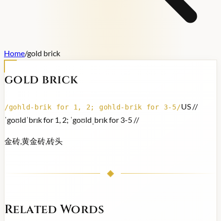
Home
/
gold brick
gold brick
US /
/
/
gohld-brik for 1, 2; gohld-brik for 3-5
/
ˈgoʊldˈbrɪk for 1, 2; ˈgoʊldˌbrɪk for 3-5 /
/
金砖,黄金砖,砖头
Related Words