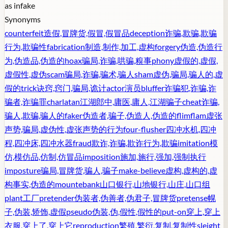
as in
fake
Synonyms
counterfeit
造假,冒牌货,假冒,假冒品
deception
诈骗,欺骗,欺骗
行为,欺骗性
fabrication
制造,制作,加工,虚构
forgery
伪造,伪造行
为,伪造品,伪造的
hoax
骗局,诈骗,哄骗,糗事
phony
虚假的,虚假,
虚假性,虚伪
scam
骗局,诈骗,骗术,骗人
sham
虚伪,骗局,骗人的,虚
假的
trick
诀窍,窍门,骗局,诡计
actor
演员
bluffer
诈骗犯,诈骗,诈
骗者,诈骗罪
charlatan
江湖郎中,庸医,庸人,江湖骗子
cheat
诈骗,
骗人,欺骗,骗人的
faker
伪造者,骗子,伪造人,伪造的
flimflam
虚张
声势,骗局,虚伪性,虚张声势的行为
four-flusher
四冲水机,四冲
程,四冲床,四冲水器
fraud
欺诈,诈骗,欺诈行为,欺骗
imitation
模
仿,模仿品,仿制,仿冒品
imposition
施加,施行,强加,强制执行
imposture
骗局,冒牌货,骗人,骗子
make-believe
虚构,虚构的,虚
构事实,伪造的
mountebank
山口银行,山地银行,山庄,山口组
plant
工厂
pretender
伪装者,伪善者,伪君子,冒牌货
pretense
幌
子,伪装,矫饰,虚假
pseudo
伪装,伪,假性,假性的
put-on
穿上,穿上
衣服,穿上了,穿上它
reproduction
繁殖,繁衍,复制,复制性
sleight