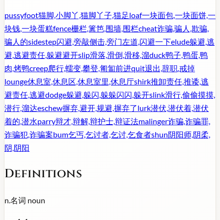
pussyfoot
猫脚,小脚丫,猫脚丫子,猫足
loaf
一块面包,一块面饼,一
块钱,一块蛋糕
fence
栅栏,篱笆,围墙,围栏
cheat
诈骗,骗人,欺骗,
骗人的
sidestep
闪避,旁敲侧击,旁门左道,闪避一下
elude
躲避,逃
避,逃避责任,躲避避开
slip
滑落,滑倒,滑移,溜
duck
鸭子,鸭蛋,鸭
肉,烤鸭
creep
爬行,蠕变,攀登,匍匐前进
quit
退出,辞职,戒掉
lounge
休息室,休息区,休息室里,休息厅
shirk
推卸责任,推诿,逃
避责任,逃避
dodge
躲避,躲闪,躲躲闪闪,躲开
slink
滑行,偷偷摸摸,
潜行,溜达
eschew
摒弃,避开,规避,摒弃了
lurk
潜伏,潜伏着,潜伏
着的,潜水
parry
辩才,辩解,辩护士,辩证法
malinger
诈骗,诈骗罪,
诈骗犯,诈骗案
bum
乞丐,乞讨者,乞讨,乞食者
shun
阴阳师,阴柔,
阴,阴阳
Definitions
n.
名词
noun