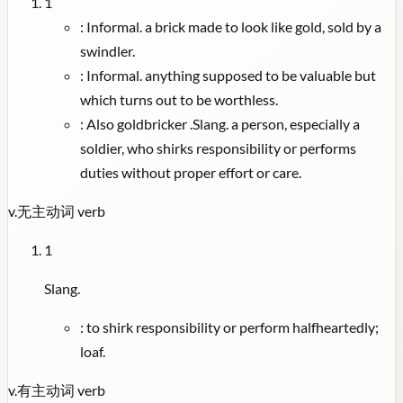
1
:
Informal. a brick made to look like gold, sold by a
swindler.
:
Informal. anything supposed to be valuable but
which turns out to be worthless.
:
Also goldbricker .Slang. a person, especially a
soldier, who shirks responsibility or performs
duties without proper effort or care.
v.
无主动词
verb
1
Slang.
:
to shirk responsibility or perform halfheartedly;
loaf.
v.
有主动词
verb