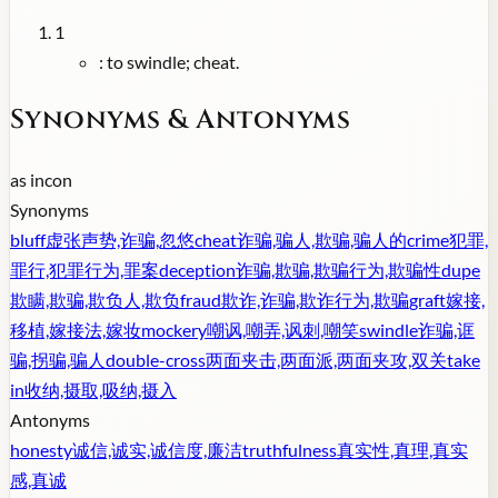
1
:
to swindle; cheat.
Synonyms & Antonyms
as in
con
Synonyms
bluff
虚张声势,诈骗,忽悠
cheat
诈骗,骗人,欺骗,骗人的
crime
犯罪,
罪行,犯罪行为,罪案
deception
诈骗,欺骗,欺骗行为,欺骗性
dupe
欺瞒,欺骗,欺负人,欺负
fraud
欺诈,诈骗,欺诈行为,欺骗
graft
嫁接,
移植,嫁接法,嫁妆
mockery
嘲讽,嘲弄,讽刺,嘲笑
swindle
诈骗,诓
骗,拐骗,骗人
double-cross
两面夹击,两面派,两面夹攻,双关
take
in
收纳,摄取,吸纳,摄入
Antonyms
honesty
诚信,诚实,诚信度,廉洁
truthfulness
真实性,真理,真实
感,真诚