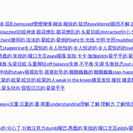
涂,混乱
bemused
懵懵懂懂,糊涂,糊涂的,疑惑
bewildered
困惑不解,
的
dazzled
目眩神迷,眼花缭乱,眼花缭乱的,头晕目眩
distracted
分心,
呆
faint
微弱的,淡淡的,晕眩的,晕倒的
light
光,光线,光明,光照
muddle
式
staggering
令人震惊的,令人吃惊的,令人惊讶的,令人震惊的的
sw
愚蠢的,笨拙的,哑口无言
gaga
嘎嘎,加加,卡卡,伽伽
giddy
晕乎乎的,晕
脑胀,头晕目眩,头重脚轻
off balance
失衡,不平衡,失调,失衡状态
out 
,冲动的
shaky
摇摇欲坠,摇摇欲坠的,颤颤巍巍的,颤颤巍巍
slap-hap
眩晕的,眩晕,眩目的,眩晕的人
weak in the knees
膝盖发软,腿软,膝
,晕头转向,昏昏沉沉的,晕晕乎乎
eavy
沉重,沉重的,重,厚重
understanding
理解,了解,理解力,了解情
心的,分心了,分散注意力
dumb
哑巴,愚蠢的,笨拙的,哑口无言
giddy
晕