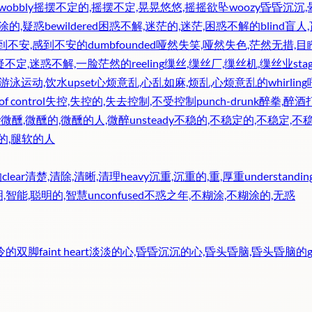
wobbly
摇摆不定的,摇摆不定,晃晃悠悠,摇摇欲坠
woozy
昏昏沉沉,
涂的,疑惑
bewildered
困惑不解,迷茫的,迷茫,困惑不解的
blind
盲人,
感到不安,感到不安的
dumbfounded
哑然失笑,哑然失色,茫然无措,目
疑不定,迷惑不解,一脸茫然的
reeling
缫丝,缫丝厂,缫丝机,缫丝业
sta
,游泳运动,饮水
upset
心烦意乱,心乱如麻,烦乱,心烦意乱的
whirling
of control
失控,失控的,失去控制,不受控制
punch-drunk
醉拳,醉酒
y
微醺,微醺的,微醺的人,微醉
unsteady
不稳的,不稳定的,不稳定,不
的,腿软的人
的
clear
清楚,清除,清晰,清理
heavy
沉重,沉重的,重,厚重
understandin
,智能,聪明的,智慧
unconfused
不惑之年,不糊涂,不糊涂的,无惑
冰冷的双脚
faint heart
淡淡的心,昏昏沉沉的心,昏头昏脑,昏头昏脑的