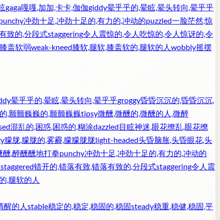
眩
gaga
嘎嘎,加加,卡卡,伽伽
giddy
晕乎乎的,晕眩,晕头转向,晕乎乎
punchy
冲劲十足,冲劲十足的,有力的,冲动的
puzzled
一脸茫然,惊
落有致的,分段式
staggering
令人震惊的,令人吃惊的,令人惊讶的,令
,膝盖软弱
weak-kneed
膝软,腿软,膝盖软的,腿软的人
wobbly
摇摆
ddy
晕乎乎的,晕眩,晕头转向,晕乎乎
groggy
昏昏沉沉的,昏昏沉沉,
的,颤颤巍巍的,颤颤巍巍
tipsy
微醺,微醺的,微醺的人,微醉
sed
混乱的,困惑,困惑的,糊涂
dazzled
目眩神迷,眼花缭乱,眼花缭
zy
朦胧,朦胧的,雾霾,朦朦胧胧
light-headed
头昏脑胀,头昏眼花,头
醺醺,醉醺醺地打拳
punchy
冲劲十足,冲劲十足的,有力的,冲动的
人
staggered
错开的,错落有致,错落有致的,分段式
staggering
令人震
软的,腿软的人
,清醒的人
stable
稳定的,稳定,稳固的,稳固
steady
稳重,稳健,稳固,平