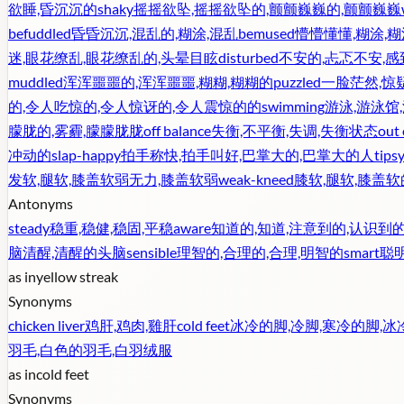
欲睡,昏沉沉的
shaky
摇摇欲坠,摇摇欲坠的,颤颤巍巍的,颤颤巍巍
befuddled
昏昏沉沉,混乱的,糊涂,混乱
bemused
懵懵懂懂,糊涂,糊
迷,眼花缭乱,眼花缭乱的,头晕目眩
disturbed
不安的,忐忑不安,
muddled
浑浑噩噩的,浑浑噩噩,糊糊,糊糊的
puzzled
一脸茫然,惊
的,令人吃惊的,令人惊讶的,令人震惊的的
swimming
游泳,游泳馆
朦胧的,雾霾,朦朦胧胧
off balance
失衡,不平衡,失调,失衡状态
out 
冲动的
slap-happy
拍手称快,拍手叫好,巴掌大的,巴掌大的人
tips
发软,腿软,膝盖软弱无力,膝盖软弱
weak-kneed
膝软,腿软,膝盖软
Antonyms
steady
稳重,稳健,稳固,平稳
aware
知道的,知道,注意到的,认识到
脑清醒,清醒的头脑
sensible
理智的,合理的,合理,明智的
smart
聪明
as in
yellow streak
Synonyms
chicken liver
鸡肝,鸡肉,雞肝
cold feet
冰冷的脚,冷脚,寒冷的脚,
羽毛,白色的羽毛,白羽绒服
as in
cold feet
Synonyms