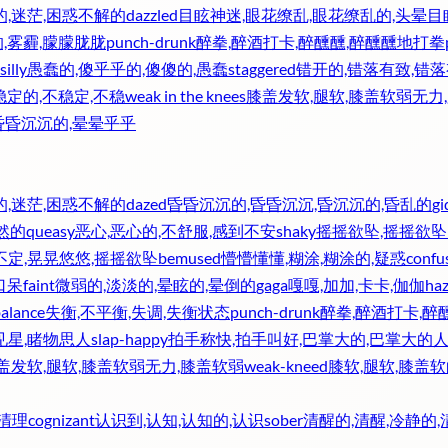
的,迷茫,困惑不解的
dazzled
目眩神迷,眼花缭乱,眼花缭乱的,头晕目
的,雾霾,朦朦胧胧
punch-drunk
醉拳,醉酒打卡,醉醺醺,醉醺醺地打拳
silly
愚蠢的,傻乎乎的,傻傻的,愚蠢
staggered
错开的,错落有致,错
稳定的,不稳定,不稳
weak in the knees
膝盖发软,腿软,膝盖软弱无力
昏昏沉沉的,晕晕乎乎
的,迷茫,困惑不解的
dazed
昏昏沉沉的,昏昏沉沉,昏沉沉的,昏乱的
gi
然的
queasy
恶心,恶心的,不舒服,感到不安
shaky
摇摇欲坠,摇摇欲坠
不定,晃晃悠悠,摇摇欲坠
bemused
懵懵懂懂,糊涂,糊涂的,疑惑
confu
口呆
faint
微弱的,淡淡的,晕眩的,晕倒的
gaga
嘎嘎,加加,卡卡,伽伽
ha
balance
失衡,不平衡,失调,失衡状态
punch-drunk
醉拳,醉酒打卡,醉
见星,睹物思人
slap-happy
拍手称快,拍手叫好,巴掌大的,巴掌大的
盖发软,腿软,膝盖软弱无力,膝盖软弱
weak-kneed
膝软,腿软,膝盖
,清理
cognizant
认识到,认知,认知的,认识
sober
清醒的,清醒,冷静的