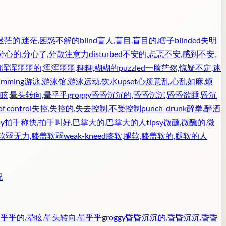
迷茫的,迷茫,困惑不解的
blind
盲人,盲目,盲目的,瞎子
blinded
失明
分心的,分心了,分散注意力
disturbed
不安的,忐忑不安,感到不安,
d
浑浑噩噩的,浑浑噩噩,糊糊,糊糊的
puzzled
一脸茫然,惊疑不定,迷
imming
游泳,游泳馆,游泳运动,饮水
upset
心烦意乱,心乱如麻,烦
眩,晕头转向,晕乎乎
groggy
昏昏沉沉的,昏昏沉沉,昏昏欲睡,昏沉
of control
失控,失控的,失去控制,不受控制
punch-drunk
醉拳,醉酒
py
拍手称快,拍手叫好,巴掌大的,巴掌大的人
tipsy
微醺,微醺的,微
盖软弱无力,膝盖软弱
weak-kneed
膝软,腿软,膝盖软的,腿软的人
况
乎乎的,晕眩,晕头转向,晕乎乎
groggy
昏昏沉沉的,昏昏沉沉,昏昏