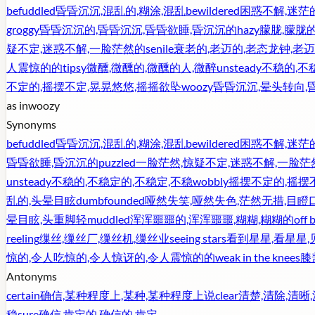
befuddled
昏昏沉沉,混乱的,糊涂,混乱
bewildered
困惑不解,迷茫
groggy
昏昏沉沉的,昏昏沉沉,昏昏欲睡,昏沉沉的
hazy
朦胧,朦胧
疑不定,迷惑不解,一脸茫然的
senile
衰老的,老迈的,老态龙钟,老迈
人震惊的的
tipsy
微醺,微醺的,微醺的人,微醉
unsteady
不稳的,不
不定的,摇摆不定,晃晃悠悠,摇摇欲坠
woozy
昏昏沉沉,晕头转向,
as in
woozy
Synonyms
befuddled
昏昏沉沉,混乱的,糊涂,混乱
bewildered
困惑不解,迷茫
昏昏欲睡,昏沉沉的
puzzled
一脸茫然,惊疑不定,迷惑不解,一脸茫
unsteady
不稳的,不稳定的,不稳定,不稳
wobbly
摇摆不定的,摇摆
乱的,头晕目眩
dumbfounded
哑然失笑,哑然失色,茫然无措,目瞪
晕目眩,头重脚轻
muddled
浑浑噩噩的,浑浑噩噩,糊糊,糊糊的
off 
reeling
缫丝,缫丝厂,缫丝机,缫丝业
seeing stars
看到星星,看星星,
惊的,令人吃惊的,令人惊讶的,令人震惊的的
weak in the knees
膝
Antonyms
certain
确信,某种程度上,某种,某种程度上说
clear
清楚,清除,清晰
稳
sure
确信,肯定的,确信的,肯定