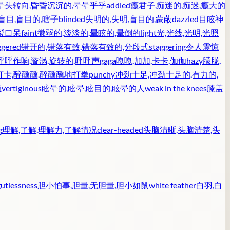
晕头转向,昏昏沉沉的,晕晕乎乎
addled
瘾君子,痴迷的,痴迷,瘾大的
盲目,盲目的,瞎子
blinded
失明的,失明,盲目的,蒙蔽
dazzled
目眩神
瞪口呆
faint
微弱的,淡淡的,晕眩的,晕倒的
light
光,光线,光明,光照
ggered
错开的,错落有致,错落有致的,分段式
staggering
令人震惊
呼呼作响,漩涡,旋转的,呼呼声
gaga
嘎嘎,加加,卡卡,伽伽
hazy
朦胧,
打卡,醉醺醺,醉醺醺地打拳
punchy
冲劲十足,冲劲十足的,有力的,
稳
vertiginous
眩晕的,眩晕,眩目的,眩晕的人
weak in the knees
膝盖
g
理解,了解,理解力,了解情况
clear-headed
头脑清晰,头脑清楚,头
gutlessness
胆小怕事,胆量,无胆量,胆小如鼠
white feather
白羽,白