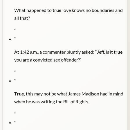
What happened to
true
love knows no boundaries and
all that?
"
"
At 1:42 a.m., a commenter bluntly asked: “Jeff, Is it
true
you are a convicted sex offender?”
"
"
True
, this may not be what James Madison had in mind
when he was writing the Bill of Rights.
"
"