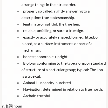
arrange things in their true order.
:
properly so called; rightly answering to a
description: true statesmanship.
:
legitimate or rightful: the true heir.
:
reliable, unfailing, or sure: a true sign.
:
exactly or accurately shaped, formed, fitted, or
placed, as a surface, instrument, or part of a
mechanism.
:
honest; honorable; upright.
:
Biology. conforming to the type, norm, or standard
of structure of a particular group; typical: The lion
is a true cat.
:
Animal Husbandry. purebred.
:
Navigation. determined in relation to true north.
:
Archaic. truthful.
n.
名词
noun