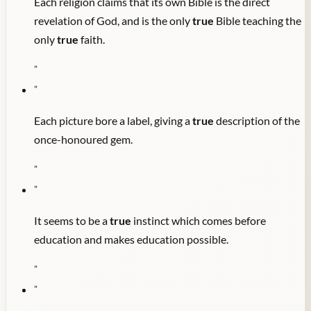
Each religion claims that its own Bible is the direct
revelation of God, and is the only
true
Bible teaching the
only
true
faith.
"
"
Each picture bore a label, giving a
true
description of the
once-honoured gem.
"
"
It seems to be a
true
instinct which comes before
education and makes education possible.
"
"