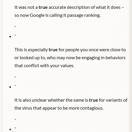
It was not a
true
accurate description of what it does –
so now Google is calling it passage ranking.
"
"
This is especially
true
for people you once were close to
or looked up to, who may now be engaging in behaviors
that conflict with your values.
"
"
It is also unclear whether the same is
true
for variants of
the virus that appear to be more contagious.
"
"