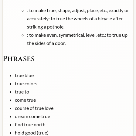
:
to make true; shape, adjust, place, etc., exactly or
accurately: to true the wheels of a bicycle after
striking a pothole.
:
to make even, symmetrical, level, etc.: to true up
the sides of a door.
Phrases
true blue
true colors
true to
come true
course of true love
dream come true
find true north
hold good (true)