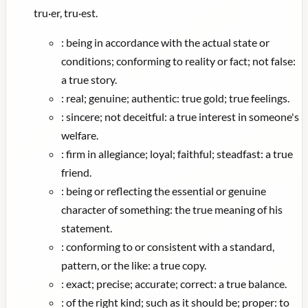
tru·er, tru·est.
:
being in accordance with the actual state or
conditions; conforming to reality or fact; not false:
a true story.
:
real; genuine; authentic: true gold; true feelings.
:
sincere; not deceitful: a true interest in someone's
welfare.
:
firm in allegiance; loyal; faithful; steadfast: a true
friend.
:
being or reflecting the essential or genuine
character of something: the true meaning of his
statement.
:
conforming to or consistent with a standard,
pattern, or the like: a true copy.
:
exact; precise; accurate; correct: a true balance.
:
of the right kind; such as it should be; proper: to