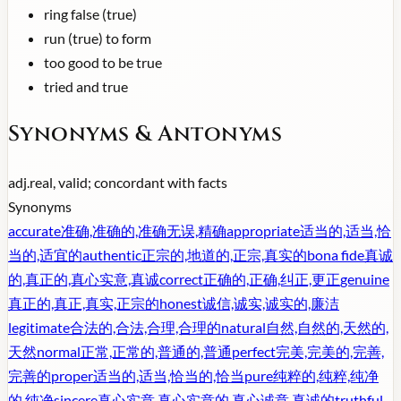
ring false (true)
run (true) to form
too good to be true
tried and true
Synonyms & Antonyms
adj.
real, valid; concordant with facts
Synonyms
accurate
准确,准确的,准确无误,精确
appropriate
适当的,适当,恰
当的,适宜的
authentic
正宗的,地道的,正宗,真实的
bona fide
真诚
的,真正的,真心实意,真诚
correct
正确的,正确,纠正,更正
genuine
真正的,真正,真实,正宗的
honest
诚信,诚实,诚实的,廉洁
legitimate
合法的,合法,合理,合理的
natural
自然,自然的,天然的,
天然
normal
正常,正常的,普通的,普通
perfect
完美,完美的,完善,
完善的
proper
适当的,适当,恰当的,恰当
pure
纯粹的,纯粹,纯净
的,纯净
sincere
真心实意,真心实意的,真心诚意,真诚的
truthful