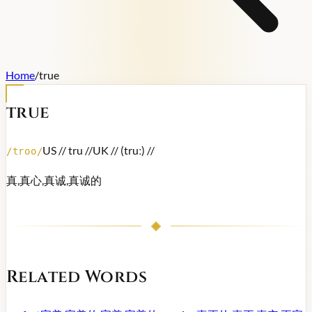
Home
/
true
true
US /
/ tru /
/
UK /
/ (truː) /
/
/
troo
/
真,真心,真诚,真诚的
Related Words