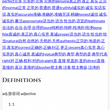
perfect
完美,完美的,完善,完善的
genuine
真正的,真正,真实,正宗
的
normal
正常,正常的,普通的,普通
truthful
诚实的,诚实,实话实
说,真实的
accurate
准确,准确的,准确无误,精确
honest
诚信,诚实,
诚实的,廉洁
appropriate
适当的,适当,恰当的,适宜的
legitimate
合法的,合法,合理,合理的
pure
纯粹的,纯粹,纯净的,纯净
bona
fide
真诚的,真正的,真心实意,真诚
proper
适当的,适当,恰当的,恰
当
natural
自然,自然的,天然的,天然
authentic
正宗的,地道的,正
宗,真实的
correct
正确的,正确,纠正,更正
sincere
真心实意,真心
实意的,真心诚意,真诚的
typical
典型的,典型,典型的是,典型代表
right
对,正确,权利,对的
straight
直,直接,笔直的,直的
direct
直接,
直接的,直达,直接的说
kosher
犹太教,洁食,犹太教徒,洁净的
Definitions
adj.
形容词
adjective
1