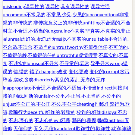
misleading
误导性的,误导性,具有误导性的,误导性强
uncommon
不常见的,不常见,少见,少见的
unconventional
非常
规的,非传统的,非传统意义上的,非传统
unfitting
不合适的,不合
时宜,不合适,不适当的
ungenuine
不真实,非真实,不真实的,非正
品
unreal
虚幻的,虚幻,虚无缥缈,不真实的
unsuitable
不合适的,
不合适,不适合,不适当的
untrustworthy
不值得信任,不可信的,
不值得信赖,不值得信任的
untruthful
虚情假意,不真实的,不真
实,不诚实的
unusual
不寻常,不寻常的,异常,异乎寻常
wrong
错
误的,错,错的,错了
changing
改变,变化,更改,变化的
corrupt
贪污,
堕落,腐败,贪腐
disorderly
紊乱的,紊乱,无序的,无序
inappropriate
不合适,不合适的,不适当,不恰当
indirect
间接,间
接的,间线,间断的
unfair
不公平,不正当,不正当的,不公平的
unjust
不公正的,不公正,不公,不公平
cheating
作弊,作弊行为,欺
骗,欺骗行为
deceitful
奸诈的,狡猾的,狡诈的,奸诈
disloyal
不忠
的,不忠,违心的,不忠心的
evil
邪恶,邪恶的,恶魔,弊端
faithless
无
信仰,无信仰的,无义,无信
fraudulent
欺诈性的,欺诈性,欺诈,诈骗