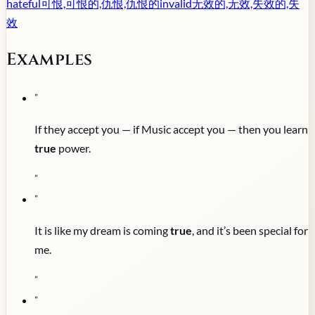
hateful
可恨,可恨的,仇恨,仇恨的
invalid
无效的,无效,失效的,失
效
Examples
"
If they accept you — if Music accept you — then you learn
true
power.
"
"
It is like my dream is coming
true
, and it’s been special for
me.
"
"