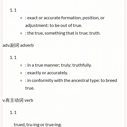
1
:
exact or accurate formation, position, or
adjustment: to be out of true.
:
the true, something that is true; truth.
adv.
副词
adverb
1
:
in a true manner; truly; truthfully.
:
exactly or accurately.
:
in conformity with the ancestral type: to breed
true.
v.
有主动词
verb
1
trued, tru·ing or true·ing.