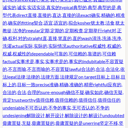
诚实的,诚实,实话实说,真实的
typical
典型的,典型,典型的是,典
型代表
direct
直接,直接的,直达,直接的说
exact
确实,精确的,精准
的,确实的
fitting
契合,适宜,适宜的,拟合
kosher
犹太教,洁食,犹太
教徒,洁净的
regular
定期,定期的,定期检查,定期举行
right
对,正
确,权利,对的
straight
直,直接,笔直的,直的
wash
清洗,洗涤,洗净,
洗濯
actual
实际,实际的,实际情况
authoritative
权威性,权威的,
权威,权威性的
dependable
可靠的,可信赖的,靠谱的,可信赖
factual
实事求是,事实,实事求是的,事实的
indubitable
不容置疑
的,不言而喻,不言而喻的,不容置疑
lawful
合法的,合法,合法化,依
法
legal
法律,法律的,法律方面,法律规定
on target
目标上,目标,目
标上的,目标一致
precise
准确,精确,准确的,精密
rightful
应有的,
合法的,合法,合理的
sure-enough
确信不疑,确实如此,确信无疑,
肯定
trustworthy
值得信赖,值得信赖的,值得信任,值得信任的
undeniable
不可否认的,不争的事实,无可否认的,不争的
undesigning
解除设计,解开设计,解除设计的,解设计
undoubted
毋庸置疑,无疑,毋庸置疑的,毋庸置疑的是
unerring
坚定不移,坚