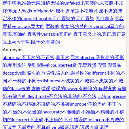
定不移地,准确无误,准确无误的
unfaked
未安装的,未安装,不加
修饰,无人驾驶
unfeigned
不屈不挠,坚定不移地,不屈不挠的,坚
定不移的
unquestionable
无可置疑的,无可置疑,无可非议,不容
置疑
veracious
宽大的,宽敞的,贪婪的,贪婪的人
veridical
真实的,
真实,真确的,真实性
veritable
真正的,真正意义上的,真正,真正意
义上
very
非常,很,十分,非常的
Antonyms
abnormal
不正常的,不正常,非正常,异常
affected
受影响的,受影
响,受到影响,受到影响的
counterfeit
造假,冒牌货,假冒,假冒品
deceptive
欺骗性的,欺骗性,骗人的,误导性的
different
不同的,不
同,不一样的,不同于
dishonest
不诚实的,不诚实,不忠实的,不诚
信的
false
假的,虚假,错误,错误的
flawed
有缺陷的,有瑕疵的,有缺
陷,有缺点的
illegitimate
不合法的,非法的,不合法,非法
imprecise
不精确的,不精确,不准确的,不准确
improper
不恰当的,不正当
的,不当的,不适当的
inaccurate
不准确的,不准确,不精确的,不确
切的
incorrect
不正确,不正确的,不对,错误的
insincere
不真诚的,
无诚意,无诚意的,不真诚
lying
撒谎,谎言,谎话连篇,谎话