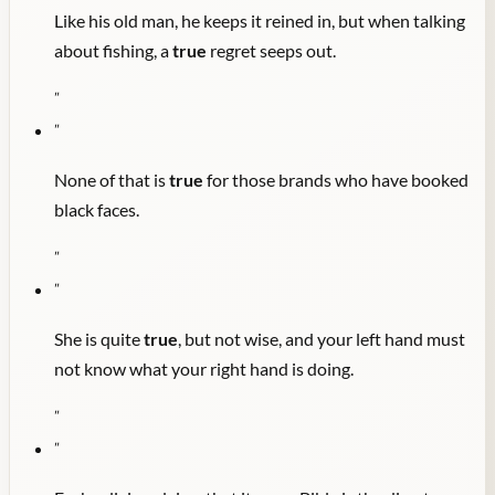
Like his old man, he keeps it reined in, but when talking
about fishing, a
true
regret seeps out.
"
"
None of that is
true
for those brands who have booked
black faces.
"
"
She is quite
true
, but not wise, and your left hand must
not know what your right hand is doing.
"
"