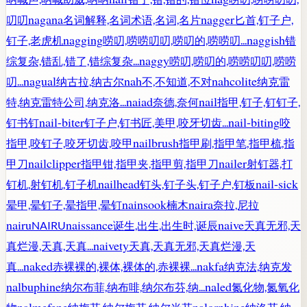
nagana
nagger
叨叨
名词解释,名词术语,名词,名片
匕首,钉子户,
nagging
naggish
钉子,老虎机
唠叨,唠唠叨叨,唠叨的,唠唠叨...
错
naggy
综复杂,错乱,错了,错综复杂...
唠叨,唠叨的,唠唠叨叨,唠唠
nagual
nah
nahcolite
叨...
纳古拉,纳古尔
不,不知道,不对
纳克雷
naiad
nail
特,纳克雷特公司,纳克洛...
奈德,奈何
指甲,钉子,钉钉子,
nail-biter
nail-biting
钉书钉
钉子户,钉书匠,美甲,咬牙切齿...
咬
nailbrush
指甲,咬钉子,咬牙切齿,咬甲
指甲刷,指甲笔,指甲梳,指
nailclipper
nailer
甲刀
指甲钳,指甲夹,指甲剪,指甲刀
射钉器,打
nailhead
nail-sick
钉机,射钉机,钉子机
钉头,钉子头,钉子户,钉板
nainsook
naira
晕甲,晕钉子,晕指甲,晕钉
楠木
奈拉,尼拉
nairu
naissance
naive
NAIRU
诞生,出生,出生时,诞辰
天真无邪,天
naivety
真烂漫,天真,天真...
天真,天真无邪,天真烂漫,天
naked
nakfa
真...
赤裸裸的,裸体,裸体的,赤裸裸...
纳克法,纳克发
nalbuphine
naled
纳尔布菲,纳布啡,纳尔布芬,纳...
氮化物,氮氧化
nalmefene
nalorphine