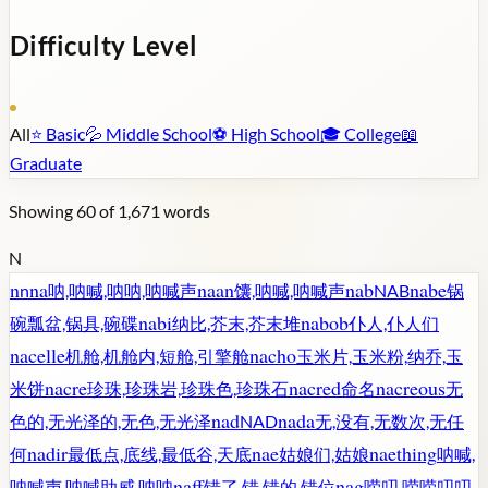
Difficulty Level
All
⭐
Basic
💦
Middle School
⚽
High School
🎓
College
📖
Graduate
Showing
60
of
1,671
words
N
n
na
naan
nab
nabe
n
呐,呐喊,呐呐,呐喊声
馕,呐喊,呐喊声
NAB
锅
nabi
nabob
碗瓢盆,锅具,碗碟
纳比,芥末,芥末堆
仆人,仆人们
nacelle
nacho
机舱,机舱内,短舱,引擎舱
玉米片,玉米粉,纳乔,玉
nacre
nacred
nacreous
米饼
珍珠,珍珠岩,珍珠色,珍珠石
命名
无
nad
nada
色的,无光泽的,无色,无光泽
NAD
无,没有,无数次,无任
nadir
nae
naething
何
最低点,底线,最低谷,天底
姑娘们,姑娘
呐喊,
naff
nag
呐喊声,呐喊助威,呐呐
错了,错,错的,错位
唠叨,唠唠叨叨,