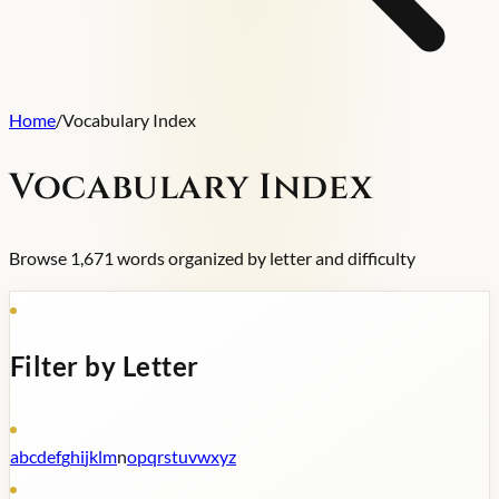
Home
/
Vocabulary Index
Vocabulary Index
Browse
1,671
words organized by letter and difficulty
Filter by Letter
a
b
c
d
e
f
g
h
i
j
k
l
m
n
o
p
q
r
s
t
u
v
w
x
y
z